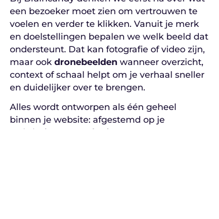
een bezoeker moet zien om vertrouwen te
voelen en verder te klikken. Vanuit je merk
en doelstellingen bepalen we welk beeld dat
ondersteunt. Dat kan fotografie of video zijn,
maar ook
dronebeelden
wanneer overzicht,
context of schaal helpt om je verhaal sneller
en duidelijker over te brengen.
Alles wordt ontworpen als één geheel
binnen je website: afgestemd op je
webdesign, tone of voice en
conversiedoelen. Geen losse beelden, maar
doordachte content die betrouwbaarheid
creëert, duidelijkheid geeft en bijdraagt aan
een website die professioneel aanvoelt.