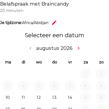
Belafspraak met Braincandy
20 minuten
edit
Je tijdzone:
Africa/Abidjan
Wijzig de 
Selecteer een datum
keyboard_arrow_left
augustus 2026
keyboard_arrow_right
Ga terug juli 2
Doorg
ma
di
wo
do
vr
za
zo
1
2
3
4
5
6
7
8
9
10
11
12
13
14
15
16