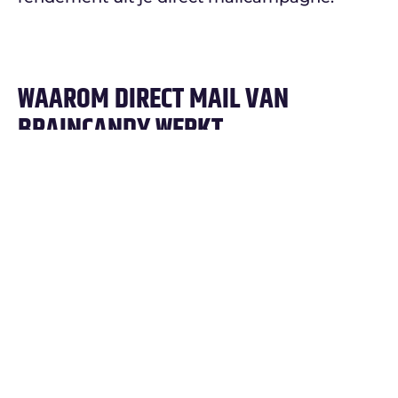
WAAROM DIRECT MAIL VAN
BRAINCANDY WERKT
Met meer dan 20 jaar ervaring in direct mail
en grafische producties weten we hoe
belangrijk nauwkeurigheid is. We
beschikken over een eigen
productieafdeling voor digitaal drukwerk en
direct mail, waardoor we snel kunnen
schakelen en complexe campagnes
beheersbaar houden. Dankzij onze ervaring,
technische kennis en strakke regie weet je
zeker dat jouw direct mailcampagne opvalt,
persoonlijk aanvoelt en perfect wordt