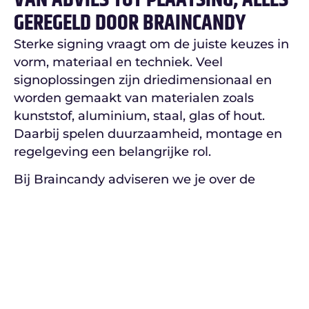
GEREGELD DOOR BRAINCANDY
Sterke signing vraagt om de juiste keuzes in
vorm, materiaal en techniek. Veel
signoplossingen zijn driedimensionaal en
worden gemaakt van materialen zoals
kunststof, aluminium, staal, glas of hout.
Daarbij spelen duurzaamheid, montage en
regelgeving een belangrijke rol.
Bij Braincandy adviseren we je over de
meest geschikte vorm van signing en
coördineren we het volledige traject: van
ontwerp en productie tot plaatsing en
afwerking. Dankzij onze grafische
achtergrond en meer dan 20 jaar ervaring in
visuele communicatie weten we hoe
belangrijk een consistente uitstraling is.