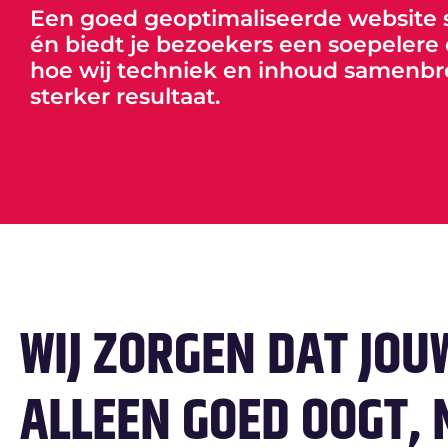
Een goed geoptimaliseerde website s
én biedt je bezoekers een soepelere 
hoe wij techniek en inhoud samenb
sterker resultaat.
WIJ ZORGEN DAT JOUW
ALLEEN GOED OOGT,