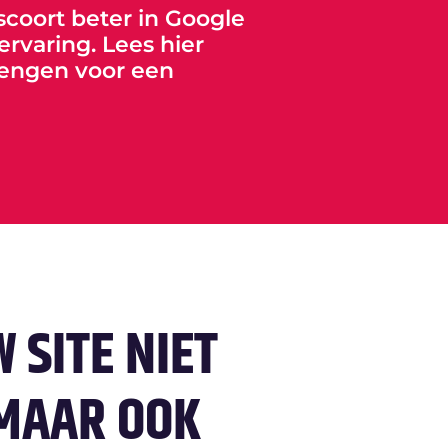
coort beter in Google
ervaring. Lees hier
rengen voor een
 SITE NIET
 MAAR OOK