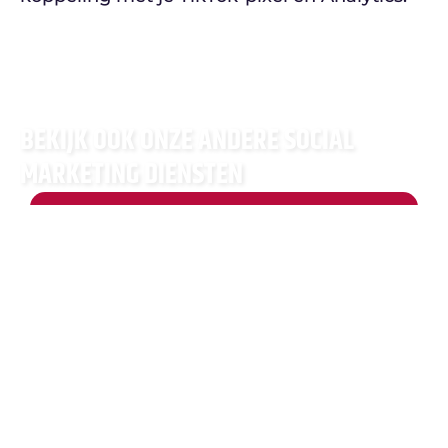
BEKIJK OOK ONZE ANDERE SOCIAL
MARKETING DIENSTEN
CONTENT CREATIE
Versterk je merk met content die er
niet alleen goed uitziet, maar ook
werkt voor marketing en
campagnes. Van teksten tot foto’s
en video’s, wij plannen en creëren
content dat altijd wordt afgestemd
op je bedrijf, doelgroep en
doelstellingen.