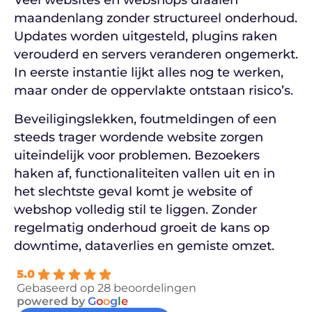
Veel websites en webshops draaien
maandenlang zonder structureel onderhoud.
Updates worden uitgesteld, plugins raken
verouderd en servers veranderen ongemerkt.
In eerste instantie lijkt alles nog te werken,
maar onder de oppervlakte ontstaan risico’s.
Beveiligingslekken, foutmeldingen of een
steeds trager wordende website zorgen
uiteindelijk voor problemen. Bezoekers
haken af, functionaliteiten vallen uit en in
het slechtste geval komt je website of
webshop volledig stil te liggen. Zonder
regelmatig onderhoud groeit de kans op
downtime, dataverlies en gemiste omzet.
5.0
Gebaseerd op 28 beoordelingen
powered by
G
o
o
g
l
e