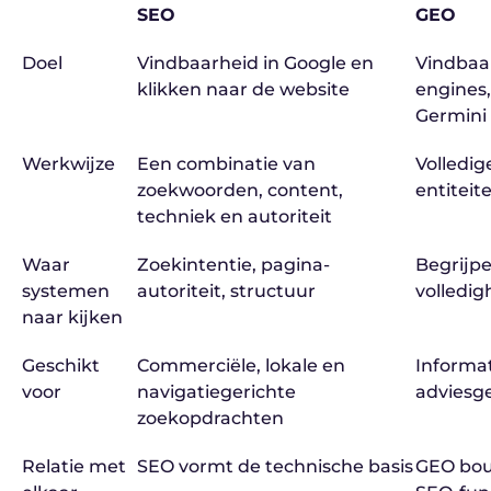
SEO
GEO
Doel
Vindbaarheid in Google en
Vindbaar
klikken naar de website
engines,
Germini
Werkwijze
Een combinatie van
Volledig
zoekwoorden, content,
entiteit
techniek en autoriteit
Waar
Zoekintentie, pagina-
Begrijpe
systemen
autoriteit, structuur
volledig
naar kijken
Geschikt
Commerciële, lokale en
Informa
voor
navigatiegerichte
adviesg
zoekopdrachten
Relatie met
SEO vormt de technische basis
GEO bou