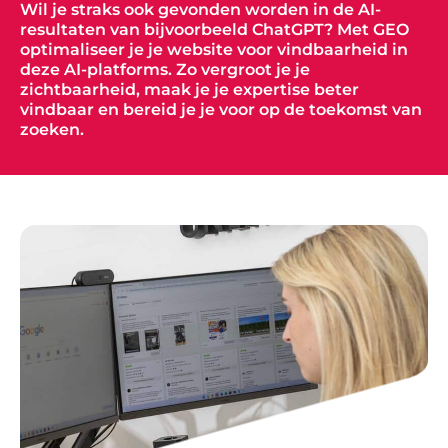
Wil je straks ook gevonden worden in de AI-
resultaten van bijvoorbeeld ChatGPT? Met GEO
optimaliseer je je website voor vindbaarheid in
deze AI-platforms. Zo vergroot je je
zichtbaarheid, maak je je expertise beter
vindbaar en bereid je je voor op de toekomst van
zoeken.