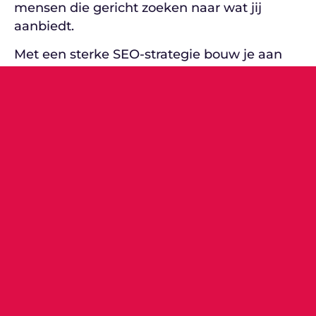
mensen die gericht zoeken naar wat jij
aanbiedt.
Met een sterke SEO-strategie bouw je aan
een vindbare, betrouwbare én groeiende
online aanwezigheid. Je bent minder of zelf
niet afhankelijk van advertenties en je
investeert in resultaat op de lange termijn.
WANNEER IS GEO BELANGRIJK?
Als je nu vanaf begin af aan mee wilt
groeien met ontwikkelingen AI platforms
Als je op termijn minder afhankelijk wilt
zijn van zoekwoordposities
Als je expertise en kennis in huis hebt,
maar dat nog niet online zichtbaar is
Als je al investeert in SEO en dat wilt