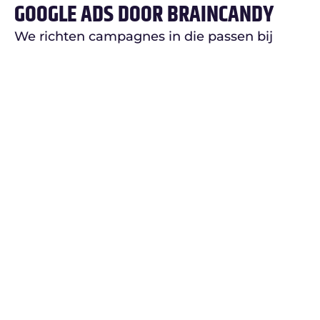
GOOGLE ADS DOOR BRAINCANDY
We richten campagnes in die passen bij
jouw doelstellingen en doelgroep. Denk aan
zoekadvertenties, lokale campagnes,
shopping campagnes en remarketing
campagnes. We zorgen voor een logische
structuur, passende biedstrategieën en
duidelijke meetpunten. Vervolgens
monitoren en optimaliseren we doorlopend,
zodat je advertenties blijven presteren. We
koppelen Google Ads aan tools zoals Google
Analytics en Tag Manager en zorgen voor
een duidelijke rapportage zodat je inzicht
hebt in wat werkt.